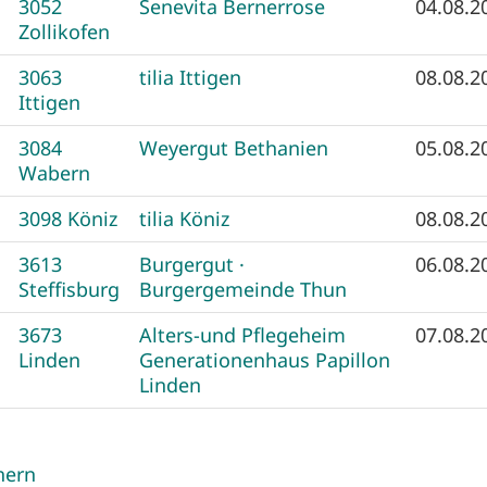
3052
Senevita Bernerrose
04.08.2
Zollikofen
3063
tilia Ittigen
08.08.2
Ittigen
3084
Weyergut Bethanien
05.08.2
Wabern
3098 Köniz
tilia Köniz
08.08.2
3613
Burgergut ·
06.08.2
Steffisburg
Burgergemeinde Thun
3673
Alters-und Pflegeheim
07.08.2
Linden
Generationenhaus Papillon
Linden
hern